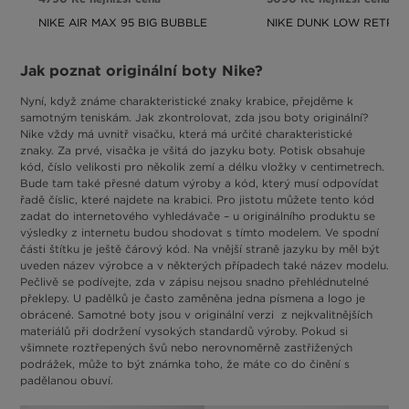
NIKE AIR MAX 95 BIG BUBBLE
NIKE DUNK LOW RETRO
Jak poznat originální boty Nike?
Nyní, když známe charakteristické znaky krabice, přejděme k
samotným teniskám. Jak zkontrolovat, zda jsou boty originální?
Nike vždy má uvnitř visačku, která má určité charakteristické
znaky. Za prvé, visačka je všitá do jazyku boty. Potisk obsahuje
kód, číslo velikosti pro několik zemí a délku vložky v centimetrech.
Bude tam také přesné datum výroby a kód, který musí odpovídat
řadě číslic, které najdete na krabici. Pro jistotu můžete tento kód
zadat do internetového vyhledávače – u originálního produktu se
výsledky z internetu budou shodovat s tímto modelem. Ve spodní
části štítku je ještě čárový kód. Na vnější straně jazyku by měl být
uveden název výrobce a v některých případech také název modelu.
Pečlivě se podívejte, zda v zápisu nejsou snadno přehlédnutelné
překlepy. U padělků je často zaměněna jedna písmena a logo je
obrácené. Samotné boty jsou v originální verzi z nejkvalitnějších
materiálů při dodržení vysokých standardů výroby. Pokud si
všimnete roztřepených švů nebo nerovnoměrně zastřižených
podrážek, může to být známka toho, že máte co do činění s
padělanou obuví.