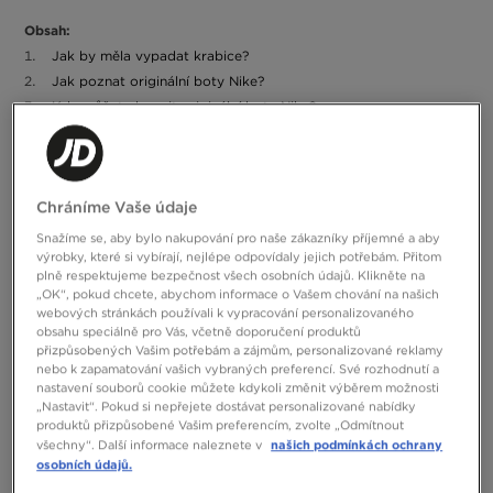
Obsah:
Jak by měla vypadat krabice?
Jak poznat originální boty Nike?
Kde můžete koupit originální boty Nike?
Plánujete koupit svůj první pár Nike? Nebo možná tyto produkty
milujete už dlouho a budou to vaše další boty se Swooshem? Ať už
s botami Nike teprve začínáte nebo už máte několik párů, při
nákupu nového modelu musíte mít absolutní jistotu, že boty, které
Chráníme Vaše údaje
si vyberete, jsou 100% originální. Ačkoli padělky lákají nižší cenou,
Snažíme se, aby bylo nakupování pro naše zákazníky příjemné a aby
jsou vyrobeny z méně kvalitních materiálů, takže nakonec
výrobky, které si vybírají, nejlépe odpovídaly jejich potřebám. Přitom
přestanou být použitelné a budete potřebovat nový pár. Úspora je
plně respektujeme bezpečnost všech osobních údajů. Klikněte na
v tomto případě pouze zdánlivá. Nenechte se oklamat a pamatujte,
„OK“, pokud chcete, abychom informace o Vašem chování na našich
že Nike je v současné době jedním z největších výrobců obuvi,
webových stránkách používali k vypracování personalizovaného
oblečení a doplňků na světě, proto jsou jejich produkty jedinečné a
obsahu speciálně pro Vás, včetně doporučení produktů
budou vám sloužit po dlouhou dobu. Jak rozpoznat originální boty
přizpůsobených Vašim potřebám a zájmům, personalizované reklamy
Nike? Přečtěte si naše tipy!
nebo k zapamatování vašich vybraných preferencí. Své rozhodnutí a
nastavení souborů cookie můžete kdykoli změnit výběrem možnosti
Jak by měla vypadat krabice?
„Nastavit“. Pokud si nepřejete dostávat personalizované nabídky
produktů přizpůsobené Vašim preferencím, zvolte „Odmítnout
našich podmínkách ochrany
všechny“. Další informace naleznete v
Než se pustíme do charakteristických rysů bot se Swooshem,
osobních údajů.
začněme u krabice – ta je také důležitým ukazatelem toho, zda se
náhodou nejedná o padělky. Originální tenisky Nike jsou baleny v