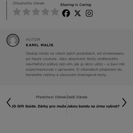
Ohodnoťte článek
Sharing is Caring
AUTOR
KAMIL MALÍK
Sleduji módu ve všech jejích podobách, od streetwearu
po haute couture. Jako absolvent školy uměleckého
návrhářství oděvů rád vím, jak je něco ušito – a baví mě
experimentovat s úpravami. O víkendech přepínám do
horského režimu a obouvám trekingové boty.
Předchozí článek
Další článek
JD Gift Guide. Dárky pro muže
Jakou bundu na zimu vybrat?