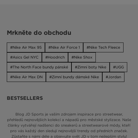
Mrkněte do obchodu
Nike Air Max 95
Nike Air Force 1
Nike Tech Fleece
Asics Gel NYC
Hoodrich
Nike Shox
The North Face bundy pánské
Zimní boty Nike
UGG
Nike Air Max DN
Zimní bundy dámské Nike
Jordan
BESTSELLERS
Blog JD Sports je vaším zdrojem inspirace pro streetwear,
přehledů nejnovějších kolekcí a nápadů pro městské stylizace. Naše
články vytvářejí nadšenci do sneakerů a streetwearové módy, kteří
pro vás každý den sledují nejnovější trendy od předních značek.
Zůstaňte s námi déle a objevujte svět JD v tom nejlepším stylu!