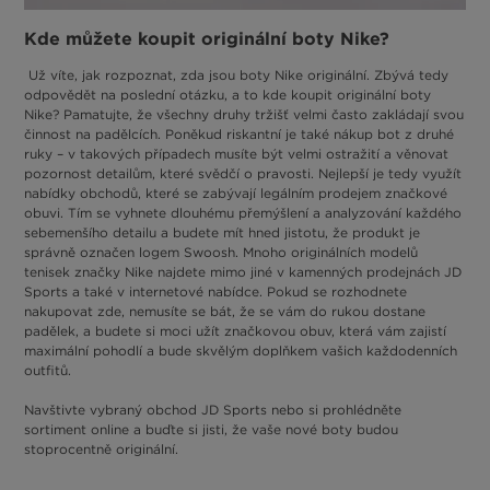
Kde můžete koupit originální boty Nike?
Už víte, jak rozpoznat, zda jsou boty Nike originální. Zbývá tedy
odpovědět na poslední otázku, a to kde koupit originální boty
Nike? Pamatujte, že všechny druhy tržišť velmi často zakládají svou
činnost na padělcích. Poněkud riskantní je také nákup bot z druhé
ruky – v takových případech musíte být velmi ostražití a věnovat
pozornost detailům, které svědčí o pravosti. Nejlepší je tedy využít
nabídky obchodů, které se zabývají legálním prodejem značkové
obuvi. Tím se vyhnete dlouhému přemýšlení a analyzování každého
sebemenšího detailu a budete mít hned jistotu, že produkt je
správně označen logem Swoosh. Mnoho originálních modelů
tenisek značky Nike najdete mimo jiné v kamenných prodejnách JD
Sports a také v internetové nabídce. Pokud se rozhodnete
nakupovat zde, nemusíte se bát, že se vám do rukou dostane
padělek, a budete si moci užít značkovou obuv, která vám zajistí
maximální pohodlí a bude skvělým doplňkem vašich každodenních
outfitů.
Navštivte vybraný obchod JD Sports nebo si prohlédněte
sortiment online a buďte si jisti, že vaše nové boty budou
stoprocentně originální.