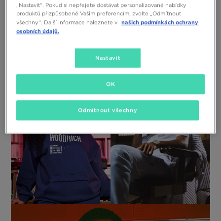
Monochromatický „fit“ je nejjednodušší způsob, jak pojmout
„Nastavit“. Pokud si nepřejete dostávat personalizované nabídky
minimalismus po svém. Při stylizaci myslete na: teplákovou
produktů přizpůsobené Vašim preferencím, zvolte „Odmítnout
soupravu s decentním logem značky. Máte to? Hned uvidíte
našich podmínkách ochrany
všechny“. Další informace naleznete v
potenciál kolekce Hoodrich o něco jasněji. Mikina s kapucí a
osobních údajů.
tepláky jsou klasikou, která vás však může překvapit více způsoby.
Od oversized střihů po vypasované a zkrácené délky – s
Hoodrichem uvidíte, že i když oceníte jednoduchost, vždycky ji
Nastavit
můžete podtrhnout trochou výrazných detailů.
OK
Odmítnout všechny