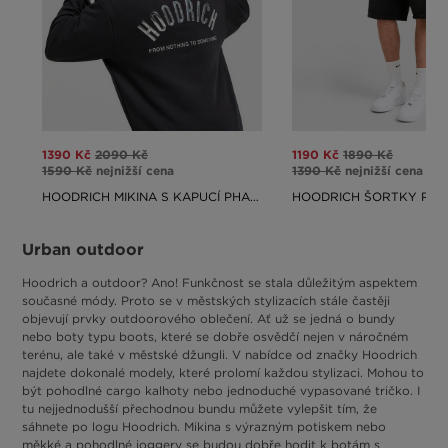
1390 Kč
2090 Kč
1190 Kč
1890 Kč
1590 Kč
nejnižší cena
1390 Kč
nejnižší cena
HOODRICH MIKINA S KAPUCÍ PHANTOM
HOODRICH ŠORTKY RY
Urban outdoor
Hoodrich a outdoor? Ano! Funkčnost se stala důležitým aspektem
současné módy. Proto se v městských stylizacích stále častěji
objevují prvky outdoorového oblečení. Ať už se jedná o bundy
nebo boty typu boots, které se dobře osvědčí nejen v náročném
terénu, ale také v městské džungli. V nabídce od značky Hoodrich
najdete dokonalé modely, které prolomí každou stylizaci. Mohou to
být pohodlné cargo kalhoty nebo jednoduché vypasované tričko. I
tu nejjednodušší přechodnou bundu můžete vylepšit tím, že
sáhnete po logu Hoodrich. Mikina s výrazným potiskem nebo
měkké a pohodlné joggery se budou dobře hodit k botám s