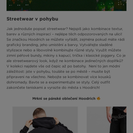
Streetwear v pohybu
Jak jednoduše popsat streetwear? Nejspíš jako kombinace textur,
barev a různých inspirací – nejlépe těch odpozorovaných na ulici!
Se značkou Hoodrich se můžete vyřádit, zejména pokud máte rádi
grafický branding, jeho umístění a barvy. Vytvářejte sladěné
stylizace nebo a libovolně kombinujte různé styly. Využít můžete
zimní péřové bundy, mikiny s kapucí, trička i klasické joggery. Co je
ale streetwearový look, když ne kombinace jedinečných doplňků?
V kolekci najdete vše od čepic až po batohy. Není to jen módní
záležitost: jste v pohybu, touláte se po městě – musíte být
připraveni na všechno. Nebojte se kombinovat více kousků
dohromady. Bavte se a experimentujte se styly. Celý outfit
zakončete teniskami a vyrazte do města s Hoodrich!
Mrkni se pánské oblečení Hoodrich