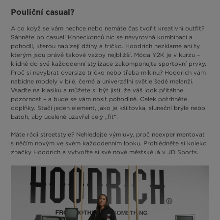
Pouliční casual?
A co když se vám nechce nebo nemáte čas tvořit kreativní outfit?
Sáhněte po casual! Koneckonců nic se nevyrovná kombinaci a
pohodlí, kterou nabízejí džíny a tričko. Hoodrich nezklame ani ty,
kterým jsou právě takové vazby nejbližší. Móda Y2K je v kurzu –
klidně do své každodenní stylizace zakomponujte sportovní prvky.
Proč si nevybrat oversize tričko nebo třeba mikinu? Hoodrich vám
nabídne modely v bílé, černé a univerzální světle šedé melanži.
Vsaďte na klasiku a můžete si být jisti, že váš look přitáhne
pozornost – a bude se vám nosit pohodlně. Celek potrhněte
doplňky. Stačí jeden element, jako je kšiltovka, sluneční brýle nebo
batoh, aby uceleně uzavřel celý „fit“.
Máte rádi streetstyle? Nehledejte výmluvy, proč neexperimentovat
s něčím novým ve svém každodenním looku. Prohlédněte si kolekci
značky Hoodrich a vytvořte si své nové městské já v JD Sports.