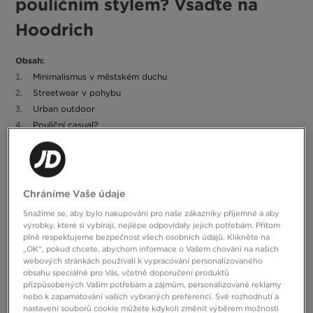
pouličním stylem? Vsaďte na
Hoodrich
Obsah:
Minimalismus v městském duchu
Streetwear v pohybu
Urban outdoor
Pouliční casual?
Máme mnoho nápadů, jak vytvořit pouliční styl. Jako inspirace nám
posloužila britská značka Hoodrich, jejíž vývoj je neoddělitelně
spjat s JD. Už jste si nabídku této značky oblíbili, nebo se s její
dravou estetikou setkáváte poprvé? Samozřejmě to není
Chráníme Vaše údaje
podstatné. S naší pomocí zjistíte, jak můžete své outfity vylepšit
špetkou staré dobré street credibility.
Snažíme se, aby bylo nakupování pro naše zákazníky příjemné a aby
výrobky, které si vybírají, nejlépe odpovídaly jejich potřebám. Přitom
plně respektujeme bezpečnost všech osobních údajů. Klikněte na
Minimalismus v městském duchu
„OK“, pokud chcete, abychom informace o Vašem chování na našich
webových stránkách používali k vypracování personalizovaného
Móda minimalismu pokračuje, a to i ve streetstylu. Mohlo by se
obsahu speciálně pro Vás, včetně doporučení produktů
zdát, že výrazný styl značky Hoodrich stojí mimo tuto estetiku, ale
přizpůsobených Vašim potřebám a zájmům, personalizované reklamy
není to pravda. Britské ulice také rády sahají po jednoduchosti.
nebo k zapamatování vašich vybraných preferencí. Své rozhodnutí a
Začněte sestavovat outfit se zaměřením na jednolité barvy.
nastavení souborů cookie můžete kdykoli změnit výběrem možnosti