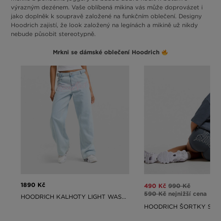
výrazným dezénem. Vaše oblíbená mikina vás může doprovázet i
jako doplněk k soupravě založené na funkčním oblečení. Designy
Hoodrich zajistí, že look založený na legínách a mikině už nikdy
nebude působit stereotypně.
Mrkni se dámské oblečení Hoodrich
1890 Kč
490 Kč
990 Kč
590 Kč
nejnižší cena
HOODRICH KALHOTY LIGHT WASH JEANS SOLACE