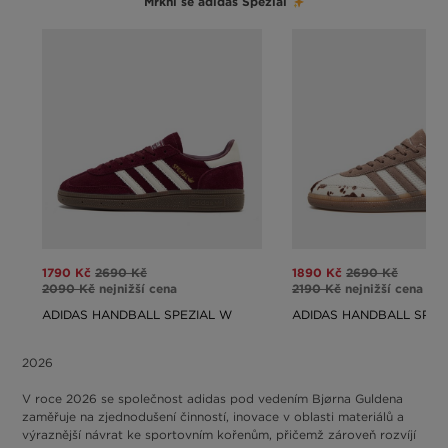
Mrkni se adidas Spezial
1790 Kč
2690 Kč
1890 Kč
2690 Kč
2090 Kč
nejnižší cena
2190 Kč
nejnižší cena
ADIDAS HANDBALL SPEZIAL W
ADIDAS HANDBALL SPEZ
2026
V roce 2026 se společnost adidas pod vedením Bjørna Guldena
zaměřuje na zjednodušení činností, inovace v oblasti materiálů a
výraznější návrat ke sportovním kořenům, přičemž zároveň rozvíjí