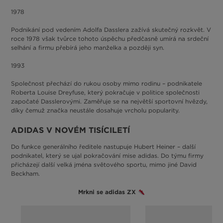
1978
Podnikání pod vedením Adolfa Dasslera zažívá skutečný rozkvět. V
roce 1978 však tvůrce tohoto úspěchu předčasně umírá na srdeční
selhání a firmu přebírá jeho manželka a později syn.
1993
Společnost přechází do rukou osoby mimo rodinu – podnikatele
Roberta Louise Dreyfuse, který pokračuje v politice společnosti
započaté Dasslerovými. Zaměřuje se na největší sportovní hvězdy,
díky čemuž značka neustále dosahuje vrcholu popularity.
ADIDAS V NOVÉM TISÍCILETÍ
Do funkce generálního ředitele nastupuje Hubert Heiner – další
podnikatel, který se ujal pokračování mise adidas. Do týmu firmy
přicházejí další velká jména světového sportu, mimo jiné David
Beckham.
Mrkni se adidas ZX