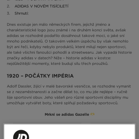
ADIDAS V NOVÉM TISÍCILETÍ
Shrnutí:
Dnes existuje jen málo německých firem, jejichž jméno a
charakteristické logo jsou známé i na druhém konci světa, avšak
adidas se rozhodně podařilo dosáhnout takové moci, o jaké sní
mnoho podnikatelů. O takovém velkém úspěchu by však nemohlo
být ani řeči, kdyby nebylo produktů, které milují nejen sportovci,
ale také všichni fanoušci pohodlí a streetwearu. Jak vypadá historie
značky adidas v datech? Níže – historie adidas v kostce:
nejdůležitější momenty, které budují sílu třech proužků.
1920 – POČÁTKY IMPÉRIA
Adolf Dassler, žijící v malé bavorské vesničce, se rozhodne vymanit
se z nezaměstnanosti a začne dělat to, co mu jde nejlépe – ručně
šije sportovní obuv. Jeho vášeň pro různé sportovní disciplíny mu
umožňuje vytvářet boty, které splňují požadavky sportovců.
Mrkni se adidas Gazelle