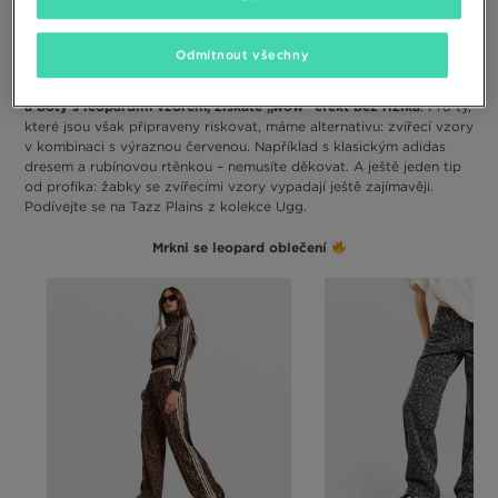
adidas SL OG, můžete nosit dvěma způsoby. První způsob by vám
poradily módní příručky typu „Šatník ženy s elegancí“: jde o
kombinování zvířecích vzorů typu ocelot s tlumenými odstíny jako
Odmítnout všechny
pokud si
hnědá, béžová a zlomená bílá. Je na tom něco pravdy:
obléknete khaki kalhoty, minimalistický svetr s kulatým výstřihem
a boty s leopardím vzorem, získáte „wow“ efekt bez rizika
. Pro ty,
které jsou však připraveny riskovat, máme alternativu: zvířecí vzory
v kombinaci s výraznou červenou. Například s klasickým adidas
dresem a rubínovou rtěnkou – nemusíte děkovat. A ještě jeden tip
od profíka: žabky se zvířecími vzory vypadají ještě zajímavěji.
Podívejte se na Tazz Plains z kolekce Ugg.
Mrkni se leopard oblečení