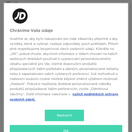
Obsah:
Tenisky s leopardím vzorem: najdete je podle stop
Tenisky s kravským potiskem: pro vůdkyni stáda
Tenisky s žirafími skvrnami: neprosily jsme o to, ale
potřebovaly jsme to
Chráníme Vaše údaje
Tenisky s vzorem šupin: had a krokodýl útočí
Snažíme se, aby bylo nakupování pro naše zákazníky příjemné a aby
výrobky, které si vybírají, nejlépe odpovídaly jejich potřebám. Přitom
Co spojuje husarského důstojníka ze 17. století, opravdu bohatou
plně respektujeme bezpečnost všech osobních údajů. Klikněte na
majitelku módního domu z oblíbené telenovely vaší babičky a
„OK“, pokud chcete, abychom informace o Vašem chování na našich
Rihannu? Všichni umí nosit zvířecí vzory. A dobře vědí, že jde o
webových stránkách používali k vypracování personalizovaného
projev síly. „Ano, vím, že město je džungle,“ říkají tenisky s
obsahu speciálně pro Vás, včetně doporučení produktů
leopardím vzorem nebo tygřími pruhy, „ale na tomto území jsem já
přizpůsobených Vašim potřebám a zájmům, personalizované reklamy
tím nejnebezpečnějším dravcem.“ Vždy budou trochu kýčovité,
nebo k zapamatování vašich vybraných preferencí. Své rozhodnutí a
velmi výrazné a zcela nezkrotné. Ale v tom spočívá jejich síla.
nastavení souborů cookie můžete kdykoli změnit výběrem možnosti
Zjistěte, jak nosit zvířecí vzory na den i na večer.
„Nastavit“. Pokud si nepřejete dostávat personalizované nabídky
produktů přizpůsobené Vašim preferencím, zvolte „Odmítnout
Tenisky s leopardím vzorem: najdete je podle
našich podmínkách ochrany
všechny“. Další informace naleznete v
osobních údajů.
stop
Protože vždy musí dát najevo svou přítomnost. Klasika, která
Nastavit
vládla ve starých filmech a přehnaném glamour stylu 80. let.
Nadšenci mohou studovat zoologii a naučit se rozlišovat geparda
od ocelota: rádi se něco naučíme. Tenisky s tečkami, například
OK