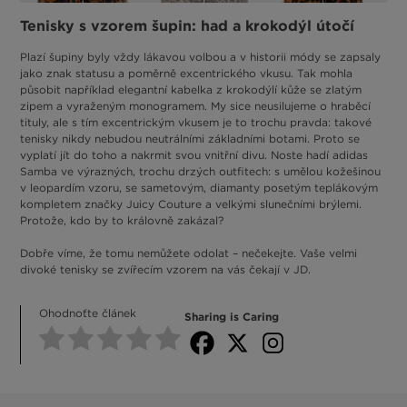
Tenisky s vzorem šupin: had a krokodýl útočí
Plazí šupiny byly vždy lákavou volbou a v historii módy se zapsaly
jako znak statusu a poměrně excentrického vkusu. Tak mohla
působit například elegantní kabelka z krokodýlí kůže se zlatým
zipem a vyraženým monogramem. My sice neusilujeme o hraběcí
tituly, ale s tím excentrickým vkusem je to trochu pravda: takové
tenisky nikdy nebudou neutrálními základními botami. Proto se
vyplatí jít do toho a nakrmit svou vnitřní divu. Noste hadí adidas
Samba ve výrazných, trochu drzých outfitech: s umělou kožešinou
v leopardím vzoru, se sametovým, diamanty posetým teplákovým
kompletem značky Juicy Couture a velkými slunečními brýlemi.
Protože, kdo by to královně zakázal?
Dobře víme, že tomu nemůžete odolat – nečekejte. Vaše velmi
divoké tenisky se zvířecím vzorem na vás čekají v JD.
Ohodnoťte článek
Sharing is Caring