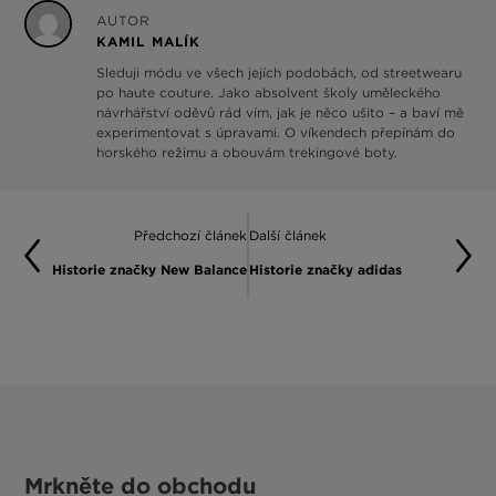
AUTOR
KAMIL MALÍK
Sleduji módu ve všech jejích podobách, od streetwearu
po haute couture. Jako absolvent školy uměleckého
návrhářství oděvů rád vím, jak je něco ušito – a baví mě
experimentovat s úpravami. O víkendech přepínám do
horského režimu a obouvám trekingové boty.
Předchozí článek
Další článek
Historie značky New Balance
Historie značky adidas
Mrkněte do obchodu