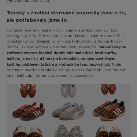
výrazná barva na víčku.
Tenisky s žirafími skvrnami: neprosily jsme o to,
ale potřebovaly jsme to
Fantazie návrhářů nezná hranic: zejména pokud mají po ruce
zoologický atlas. Proto v kolekci adidas nyní najdete model SL s
potiskem připomínajícím žirafí kůži. Pokud vás už leopardí vzor
Takové boty se
omrzel, zkuste exotiku v alternativním provedení.
zvířecím vzorem ideálně doplní minimalistické letní outfity:
můžete je nosit k džínovým bermudám, volným bavlněným
košilím, plátěným taškám a kloboukům typu bucket hat.
Teplé
odstíny a neotřelá struktura těchto tenisek zapůsobí jako mrknutí
oka: malý vtip, kterému porozumí jen zasvěcení.