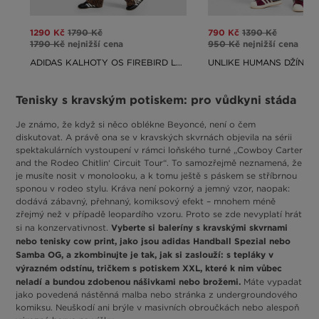
1290 Kč
1790 Kč
790 Kč
1390 Kč
1790 Kč
nejnižší cena
950 Kč
nejnižší cena
ADIDAS KALHOTY OS FIREBIRD LEOPARD
UNLIKE HUMANS DŽÍNY 
Tenisky s kravským potiskem: pro vůdkyni stáda
Je známo, že když si něco oblékne Beyoncé, není o čem
diskutovat. A právě ona se v kravských skvrnách objevila na sérii
spektakulárních vystoupení v rámci loňského turné „Cowboy Carter
and the Rodeo Chitlin‘ Circuit Tour“. To samozřejmě neznamená, že
je musíte nosit v monolooku, a k tomu ještě s páskem se stříbrnou
sponou v rodeo stylu. Kráva není pokorný a jemný vzor, naopak:
dodává zábavný, přehnaný, komiksový efekt – mnohem méně
zřejmý než v případě leopardího vzoru. Proto se zde nevyplatí hrát
Vyberte si baleríny s kravskými skvrnami
si na konzervativnost.
nebo tenisky cow print, jako jsou adidas Handball Spezial nebo
Samba OG, a zkombinujte je tak, jak si zaslouží: s tepláky v
výrazném odstínu, tričkem s potiskem XXL, které k nim vůbec
neladí a bundou zdobenou nášivkami nebo brožemi.
Máte vypadat
jako povedená nástěnná malba nebo stránka z undergroundového
komiksu. Neuškodí ani brýle v masivních obroučkách nebo alespoň