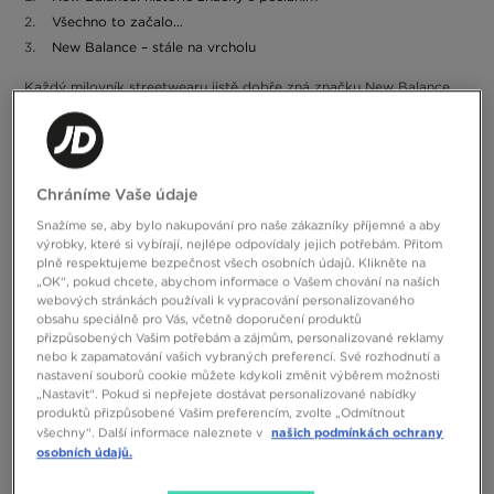
Všechno to začalo…
New Balance – stále na vrcholu
Každý milovník streetwearu jistě dobře zná značku New Balance.
Jedná se o jednu z nejoblíbenějších značek, která se specializuje na
lifestyleový a sportovní sortiment. Ve svých kolekcích kombinuje
Navíc legendární logo
moderní design s nádechem retro estetiky.
„N“ zaručuje dokonalé zpracování z nejlepších materiálů
obohacených o inovativní technologie.
Zjistěte, kdo stojí za
Chráníme Vaše údaje
úspěchem této společnosti a poznejte její cestu na vrchol. Historie
Snažíme se, aby bylo nakupování pro naše zákazníky příjemné a aby
New Balance je fascinující a inspirativní cesta, která stále pokračuje!
výrobky, které si vybírají, nejlépe odpovídaly jejich potřebám. Přitom
plně respektujeme bezpečnost všech osobních údajů. Klikněte na
New Balance: historie značky s posláním
„OK“, pokud chcete, abychom informace o Vašem chování na našich
webových stránkách používali k vypracování personalizovaného
Ve světě streetwearu existuje jen několik značek, které zanechaly
obsahu speciálně pro Vás, včetně doporučení produktů
opravdu silnou stopu při formování urban stylu. Mezi průkopníky
přizpůsobených Vašim potřebám a zájmům, personalizované reklamy
městské módy nepochybně patří New Balance. Historie firmy
nebo k zapamatování vašich vybraných preferencí. Své rozhodnutí a
dokazuje, že od samého počátku měl její sortiment především
nastavení souborů cookie můžete kdykoli změnit výběrem možnosti
poskytovat lidem podporu a pohodlí. Právě autentičnost a péče o
„Nastavit“. Pokud si nepřejete dostávat personalizované nabídky
zákazníka způsobily, že logo „N“ od samého začátku vzbuzovalo
produktů přizpůsobené Vašim preferencím, zvolte „Odmítnout
důvěru mezi kupujícími.
našich podmínkách ochrany
všechny“. Další informace naleznete v
osobních údajů.
Od samého počátku bylo důležité, aby k této dokonalé obuvi
neměli přístup jen vyvolení. Vždyť každý si zaslouží to nejlepší…