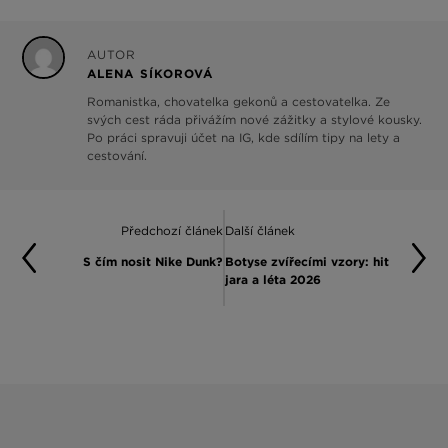
AUTOR
ALENA SÍKOROVÁ
Romanistka, chovatelka gekonů a cestovatelka. Ze
svých cest ráda přivážím nové zážitky a stylové kousky.
Po práci spravuji účet na IG, kde sdílím tipy na lety a
cestování.
Předchozí článek
Další článek
S čím nosit Nike Dunk?
Botyse zvířecími vzory: hit
jara a léta 2026