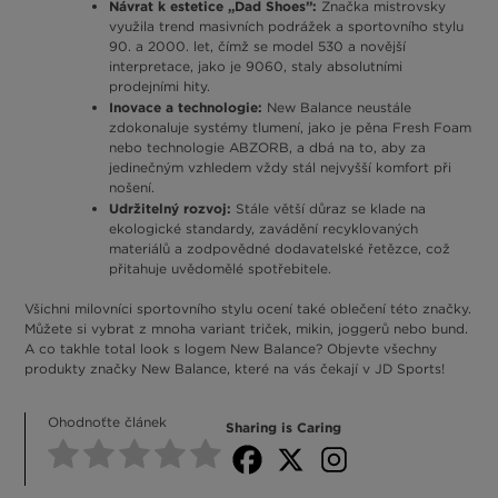
Návrat k estetice „Dad Shoes”:
Značka mistrovsky
využila trend masivních podrážek a sportovního stylu
90. a 2000. let, čímž se model 530 a novější
interpretace, jako je 9060, staly absolutními
prodejními hity.
Inovace a technologie:
New Balance neustále
zdokonaluje systémy tlumení, jako je pěna Fresh Foam
nebo technologie ABZORB, a dbá na to, aby za
jedinečným vzhledem vždy stál nejvyšší komfort při
nošení.
Udržitelný rozvoj:
Stále větší důraz se klade na
ekologické standardy, zavádění recyklovaných
materiálů a zodpovědné dodavatelské řetězce, což
přitahuje uvědomělé spotřebitele.
Všichni milovníci sportovního stylu ocení také oblečení této značky.
Můžete si vybrat z mnoha variant triček, mikin, joggerů nebo bund.
A co takhle total look s logem New Balance? Objevte všechny
produkty značky New Balance, které na vás čekají v JD Sports!
Ohodnoťte článek
Sharing is Caring