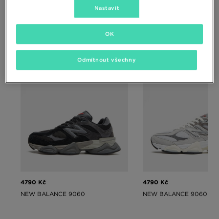
Dnes se boty, oblečení a doplňky NB kromě neustálého pohodlí
Nastavit
vyznačují také efektním designem. Charakteristické tvary tenisek
nebo minimalistické střihy oblečení korunované slavným logem
nelze zaměnit s ničím jiným.
OK
Mrkni se New Balance
Odmítnout všechny
4790 Kč
4790 Kč
NEW BALANCE 9060
NEW BALANCE 9060