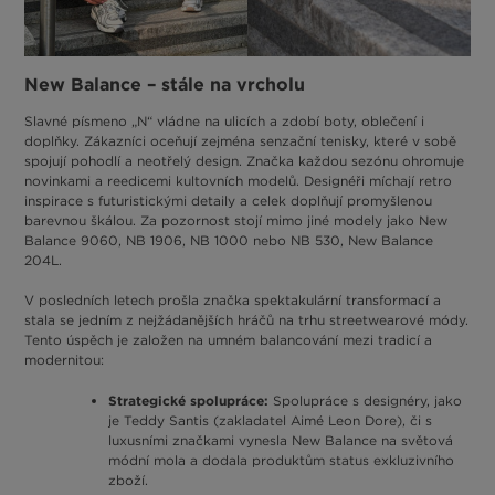
New Balance – stále na vrcholu
Slavné písmeno „N“ vládne na ulicích a zdobí boty, oblečení i
doplňky. Zákazníci oceňují zejména senzační tenisky, které v sobě
spojují pohodlí a neotřelý design. Značka každou sezónu ohromuje
novinkami a reedicemi kultovních modelů. Designéři míchají retro
inspirace s futuristickými detaily a celek doplňují promyšlenou
barevnou škálou. Za pozornost stojí mimo jiné modely jako New
Balance 9060, NB 1906, NB 1000 nebo NB 530, New Balance
204L.
V posledních letech prošla značka spektakulární transformací a
stala se jedním z nejžádanějších hráčů na trhu streetwearové módy.
Tento úspěch je založen na umném balancování mezi tradicí a
modernitou:
Strategické spolupráce:
Spolupráce s designéry, jako
je Teddy Santis (zakladatel Aimé Leon Dore), či s
luxusními značkami vynesla New Balance na světová
módní mola a dodala produktům status exkluzivního
zboží.