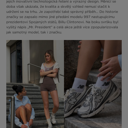
jejich inovativní technologická řešení a výrazný design. Měnící se
doba však ukázala, že kvalita a skvělý vzhled nemusí stačit k
udržení se na trhu. Je zapotřebí také správný příběh… Do historie
značky se zapsalo mimo jiné předání modelu 997 nastupujícímu
prezidentovi Spojených států, Billu Clintonovi. Na boku svršku byl
vyšitý nápis „Mr. President“ a celá akce ještě více zpopularizovala
jak samotný model, tak i značku.