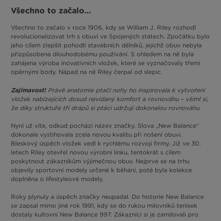
Všechno to začalo…
Všechno to začalo v roce 1906, kdy se William J. Riley rozhodl
revolucionalizovat trh s obuví ve Spojených státech. Zpočátku bylo
jeho cílem zlepšit pohodlí stavebních dělníků, jejichž obuv nebyla
přizpůsobena dlouhodobému používání. S ohledem na ně byla
zahájena výroba inovativních vložek, které se vyznačovaly třemi
opěrnými body. Nápad na ně Riley čerpal od slepic.
Zajímavost!
Právě anatomie ptačí nohy ho inspirovala k vytvoření
vložek nabízejících dosud nevídaný komfort a rovnováhu – všiml si,
že díky struktuře tří drápů si ptáci udržují dokonalou rovnováhu.
Nyní už víte, odkud pochází název značky. Slova „New Balance“
dokonale vystihovala zcela novou kvalitu při nošení obuvi.
Bleskový úspěch vložek vedl k rychlému rozvoji firmy. Již ve 30.
letech Riley otevřel novou výrobní linku, tentokrát s cílem
poskytnout zákazníkům výjimečnou obuv. Nejprve se na trhu
objevily sportovní modely určené k běhání, poté byla kolekce
doplněna o lifestyleové modely.
Roky plynuly a úspěch značky neupadal. Do historie New Balance
se zapsal mimo jiné rok 1991, kdy se do rukou milovníků tenisek
dostaly kultovní New Balance 997. Zákazníci si je zamilovali pro