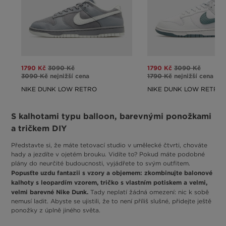
1790 Kč
3090 Kč
1790 Kč
3090 Kč
3090 Kč
nejnižší cena
1790 Kč
nejnižší cena
NIKE DUNK LOW RETRO
NIKE DUNK LOW RETRO
S kalhotami typu balloon, barevnými ponožkami
a tričkem DIY
Představte si, že máte tetovací studio v umělecké čtvrti, chováte
hady a jezdíte v ojetém brouku. Vidíte to? Pokud máte podobné
plány do neurčité budoucnosti, vyjádřete to svým outfitem.
Popusťte uzdu fantazii s vzory a objemem: zkombinujte balonové
kalhoty s leopardím vzorem, tričko s vlastním potiskem a velmi,
velmi barevné Nike Dunk.
Tady neplatí žádná omezení: nic k sobě
nemusí ladit. Abyste se ujistili, že to není příliš slušné, přidejte ještě
ponožky z úplně jiného světa.