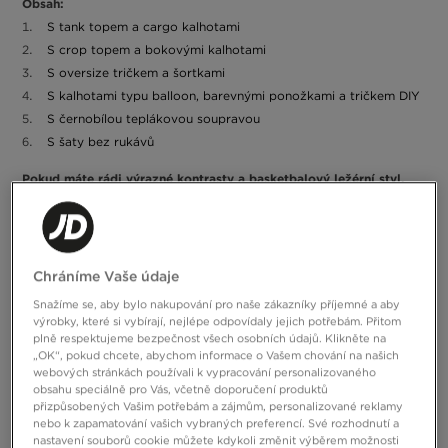
Obsah:
S tank topem a cargo kalhotami
S crop topem a bokovými kalhotami
S oversize tričkem a šortkami
S kalhotami typu balloon, barevnými ponožkami a tričkem DIY
S černobílou teplákovou soupravou
S šaty bez rukávů
Pokud máte rádi výrazné kontrasty a basketbalový ležérní styl,
bude pro vás otázka, s čím nosit Nike Dunk, vždy aktuální.
Stejně
tak i v případě, pokud vám záleží na měkkosti pod chodidlem a
pohodlí po celý den. Stojí za to si ji položit i při hledání výrazných
a zároveň klasických bot pro novou sezónu. Vlastně se ta otázka
nabízí sama. A my jsme toto téma již prozkoumali: podívejte se,
Chráníme Vaše údaje
jak.
Snažíme se, aby bylo nakupování pro naše zákazníky příjemné a aby
výrobky, které si vybírají, nejlépe odpovídaly jejich potřebám. Přitom
S tank topem a cargo kalhotami
plně respektujeme bezpečnost všech osobních údajů. Klikněte na
„OK“, pokud chcete, abychom informace o Vašem chování na našich
Chunky silueta, charakteristická pro basketbalové modely z 80. let,
webových stránkách používali k vypracování personalizovaného
vypadá dobře s širokými nohavicemi. A to nás přímo vede k
obsahu speciálně pro Vás, včetně doporučení produktů
inspiraci skate stylem: koneckonců, po skončení kariéry na
přizpůsobených Vašim potřebám a zájmům, personalizované reklamy
univerzitních hřištích získaly Dunky druhý život jako boty na
nebo k zapamatování vašich vybraných preferencí. Své rozhodnutí a
Přistupte k teniskám z 80. let nonšalantně a
skateboard.
nastavení souborů cookie můžete kdykoli změnit výběrem možnosti