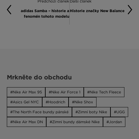
Předchozí článek
Další článek
adidas Samba – historie a
Historie značky New Balance
fenomén tohoto modelu
Mrkněte do obchodu
Nike Air Max 95
Nike Air Force 1
Nike Tech Fleece
Asics Gel NYC
Hoodrich
Nike Shox
The North Face bundy pánské
Zimní boty Nike
UGG
Nike Air Max DN
Zimní bundy dámské Nike
Jordan