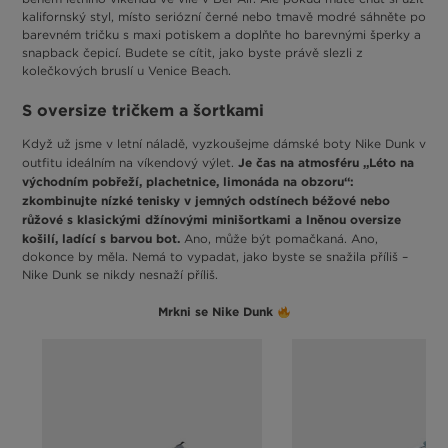
kalifornský styl, místo seriózní černé nebo tmavě modré sáhněte po
barevném tričku s maxi potiskem a doplňte ho barevnými šperky a
snapback čepicí. Budete se cítit, jako byste právě slezli z
kolečkových bruslí u Venice Beach.
S oversize tričkem a šortkami
Když už jsme v letní náladě, vyzkoušejme dámské boty Nike Dunk v
Je čas na atmosféru „Léto na
outfitu ideálním na víkendový výlet.
východním pobřeží, plachetnice, limonáda na obzoru“:
zkombinujte nízké tenisky v jemných odstínech béžové nebo
růžové s klasickými džínovými minišortkami a lněnou oversize
košilí, ladící s barvou bot.
Ano, může být pomačkaná. Ano,
dokonce by měla. Nemá to vypadat, jako byste se snažila příliš –
Nike Dunk se nikdy nesnaží příliš.
Mrkni se Nike Dunk