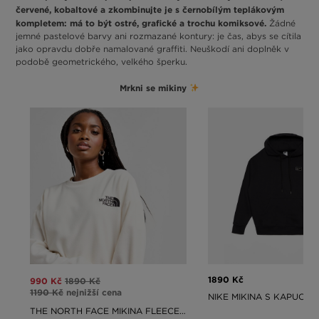
červené, kobaltové a zkombinujte je s černobílým teplákovým
kompletem: má to být ostré, grafické a trochu komiksové.
Žádné
jemné pastelové barvy ani rozmazané kontury: je čas, abys se cítila
jako opravdu dobře namalované graffiti. Neuškodí ani doplněk v
podobě geometrického, velkého šperku.
Mrkni se mikiny
1890 Kč
990 Kč
1890 Kč
1190 Kč
nejnižší cena
NIKE MIKINA S KAPUCÍ 
THE NORTH FACE MIKINA FLEECE MIKINA BONETE