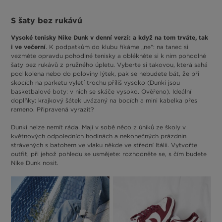
S šaty bez rukávů
Vysoké tenisky Nike Dunk v denní verzi: a když na tom trváte, tak
i ve večerní
. K podpatkům do klubu říkáme „ne“: na tanec si
vezměte opravdu pohodlné tenisky a oblékněte si k nim pohodlné
šaty bez rukávů z pružného úpletu. Vyberte si takovou, která sahá
pod kolena nebo do poloviny lýtek, pak se nebudete bát, že při
skocích na parketu vyletí trochu příliš vysoko (Dunki jsou
basketbalové boty: v nich se skáče vysoko. Ověřeno). Ideální
doplňky: krajkový šátek uvázaný na bocích a mini kabelka přes
rameno. Připravená vyrazit?
Dunki nelze nemít ráda. Mají v sobě něco z úniků ze školy v
květnových odpoledních hodinách a nekonečných prázdnin
strávených s batohem ve vlaku někde ve střední Itálii. Vytvořte
outfit, při jehož pohledu se usmějete: rozhodněte se, s čím budete
Nike Dunk nosit.